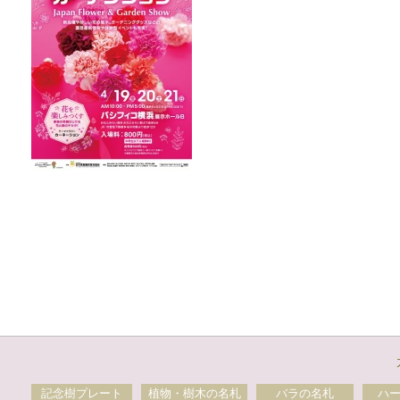
記念樹プレート
植物・樹木の名札
バラの名札
ハ