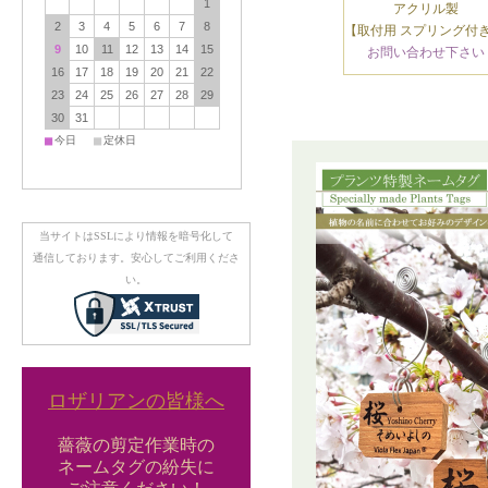
1
アクリル製
2
3
4
5
6
7
8
【取付用 スプリング付き
9
10
11
12
13
14
15
お問い合わせ下さい
16
17
18
19
20
21
22
23
24
25
26
27
28
29
30
31
■
■
今日
定休日
当サイトはSSLにより情報を暗号化して
通信しております。安心してご利用くださ
い。
ロザリアンの皆様へ
薔薇の剪定作業時の
ネームタグの紛失に