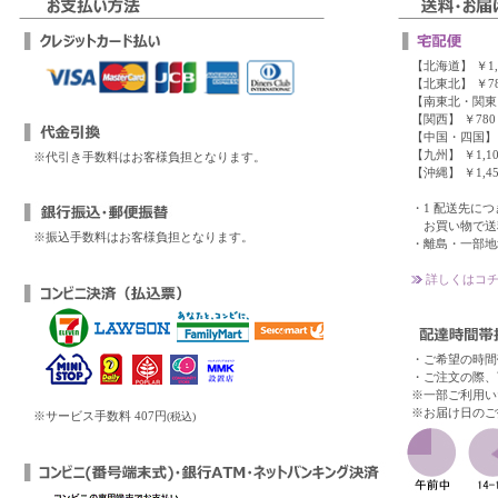
【北海道】 ￥1,
【北東北】 ￥78
【南東北・関東・
【関西】 ￥780
【中国・四国】 
【九州】 ￥1,10
※代引き手数料はお客様負担となります。
【沖縄】 ￥1,45
・1 配送先につき、
お買い物で送料
※振込手数料はお客様負担となります。
・離島・一部地
詳しくはコチ
・ご希望の時間
・ご注文の際、
※一部ご利用い
※お届け日のご
※サービス手数料 407円
(税込)