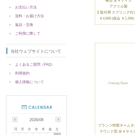
横型 全４サイズ
アクリル製
お支払い方法
【 取付用 スプリング付
送料・お届け方法
￥4,900 (税込 ￥5,390
返品・交換
ご利用に際して
当社ウェブサイトについて
よくあるご質問（FAQ）
利用規約
個人情報について
2026/08
プランツ特製ネームタ
日
月
火
水
木
金
土
ラウンド型 全４サイ