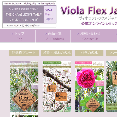
トップ
商品一覧
お問い合わせ
Top
All Products
Contact Us
記念樹プレート
植物・樹木の名札
バラの名札
ハ