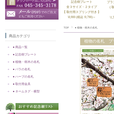
記念樹プレート
プラ
全３サイズ・２タイプ
(
【 取付用スプリング付き 】
\8,900 (税込 \9,790)～
\1
TOP
● 植物・樹木の名札
商品カテゴリ
植物の名札 プ
● 商品一覧
● 記念樹プレート
● 植物・樹木の名札
● バラの名札
● ハーブの名札
● 取付用金具
● ネームタグ・横型