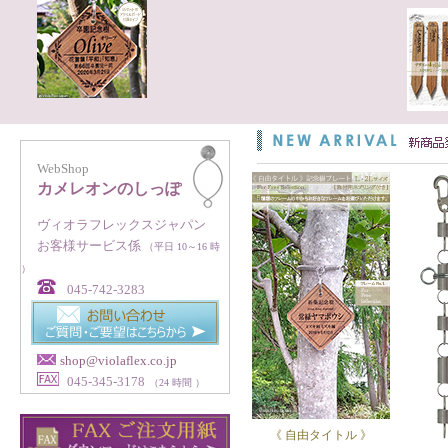
WebShop
カメレオンのしっぽ
ヴィオラフレックスジャパン
お客様サービス係
（平日 10～16 時
）
045-742-3283
shop@violaflex.co.jp
045-345-3178
（24 時間 ）
《 自由タイトル 》