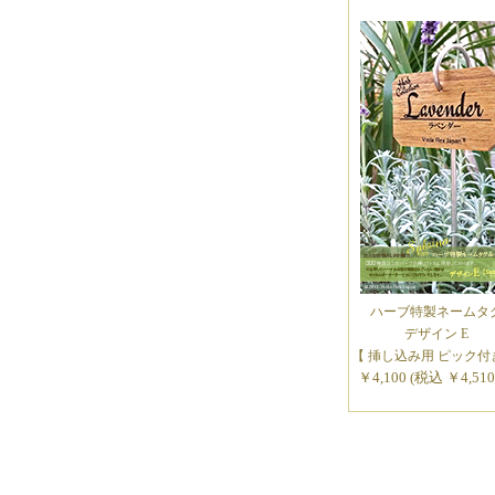
ハーブ特製ネームタ
デザイン E
【 挿し込み用 ピック付
￥4,100 (税込 ￥4,51