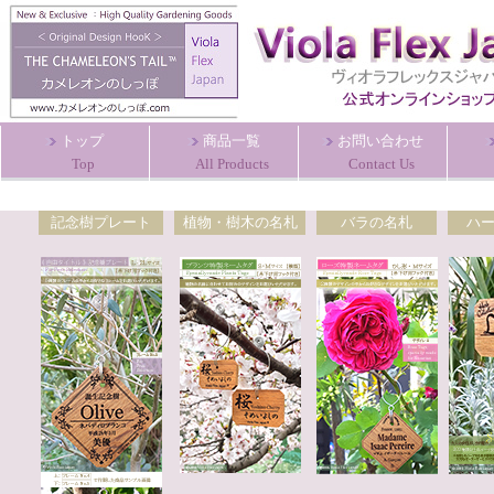
トップ
商品一覧
お問い合わせ
Top
All Products
Contact Us
記念樹プレート
植物・樹木の名札
バラの名札
ハ