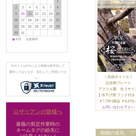
1
2
3
4
5
6
7
8
9
10
11
12
13
14
15
16
17
18
19
20
21
22
23
24
25
26
27
28
29
30
31
■
■
今日
定休日
当サイトはSSLにより情報を暗号化して
通信しております。安心してご利用くださ
《 自由タイトル 》
い。
記念樹プレート
アクリル製 全３サイ
【 吊下げ用 フック付き
￥7,700 (税込 ￥8,470)
お問い合わせ下さい
ロザリアンの皆様へ
薔薇の剪定作業時の
ネームタグの紛失に
植物の名札 プ