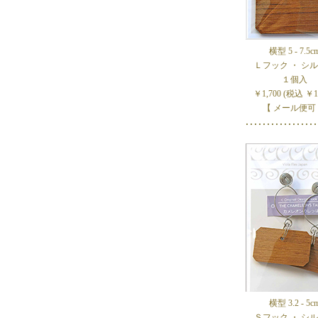
横型 5 - 7.5c
Ｌフック ・ シ
１個入
￥1,700 (税込 ￥1,
【 メール便可
横型 3.2 - 5c
Ｓフック ・ シ