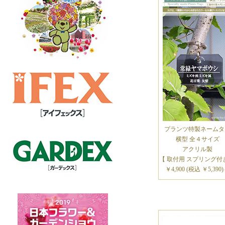
プランツ特製ネームタ
横型 全４サイズ
アクリル製
【 取付用 スプリング付
￥4,900 (税込 ￥5,390