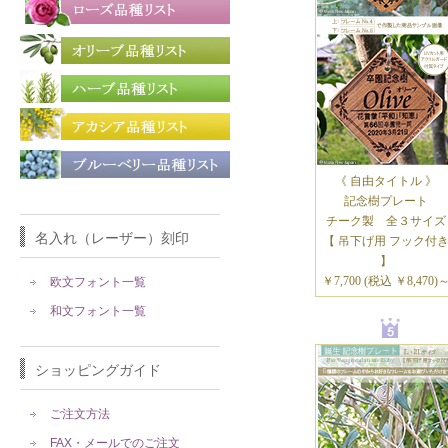
《 自由タイトル 》
記念樹プレート
チーク製 全３サイズ
名入れ（レーザー）刻印
【 吊下げ用 フック付
】
￥7,700 (税込 ￥8,470)
欧文フォント一覧
和文フォント一覧
ショッピングガイド
ご注文方法
FAX・メールでのご注文