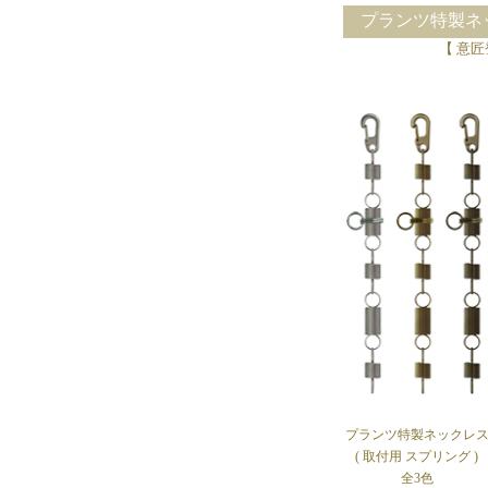
プランツ特製ネック
【 意匠
プランツ特製ネックレ
( 取付用 スプリング )
全3色