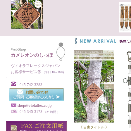
WebShop
カメレオンのしっぽ
ヴィオラフレックスジャパン
お客様サービス係
（平日 10～16 時
）
045-742-3283
shop@violaflex.co.jp
045-345-3178
（24 時間 ）
《 自由タイトル 》