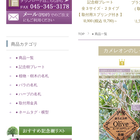
記念樹プレート
プラ
全３サイズ・２タイプ
(
【 取付用スプリング付き 】
\8,900 (税込 \9,790)～
\1
TOP
● 商品一覧
商品カテゴリ
カメレオンのし
● 商品一覧
● 記念樹プレート
● 植物・樹木の名札
● バラの名札
● ハーブの名札
● 取付用金具
● ネームタグ・横型