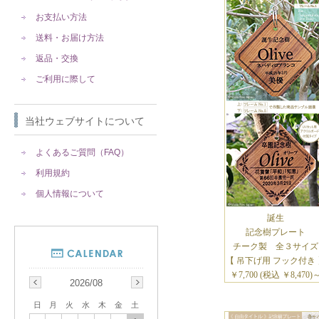
お支払い方法
送料・お届け方法
返品・交換
ご利用に際して
当社ウェブサイトについて
よくあるご質問（FAQ）
利用規約
個人情報について
誕生
記念樹プレート
チーク製 全３サイズ
【 吊下げ用 フック付き 
￥7,700 (税込 ￥8,470)
2026/08
日
月
火
水
木
金
土