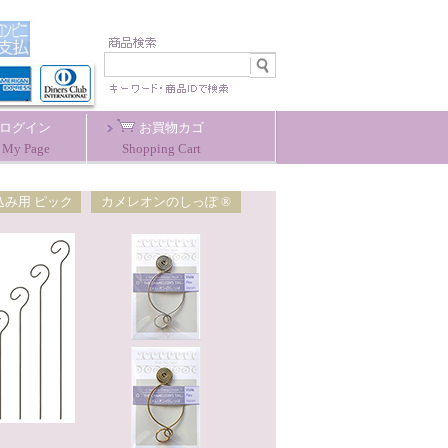
ログイン
お買物カゴ
My Page
Shopping Cart
込み用 ピック
カメレオンのしっぽ ®