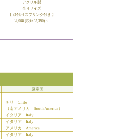
アクリル製
全４サイズ
】
【 取付用 スプリング付き 】
\4,900 (税込 \5,390)～
原産国
チリ Chile
（南アメリカ South America）
イタリア Italy
イタリア Italy
アメリカ America
イタリア Italy