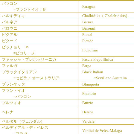
パラゴン
Paragon
=フラントイオ：伊
ハルキディキ
Chalkidiki（ Chalchidikis）
バルネア
Barnea
バロウニ
Barouni
ピクアル
Picual
ピクード
Picudo
ピッチョリーネ
Picholine
=ピコリーヌ
ファッシャ・プレポッリーニカ
Fascia Prepollinica
ファルガ
Farga
ブラックイタリアン
Black Italian
=セビラノ オーストラリア
=Sevillano Australia
ブランケッタ
Blanqueta
フラントイオ
Frantoio
=パラゴン
ブルツィオ
Bruzio
ヘレナ
Helena
ベルダル（ヴェルダル）
Verdale
ベルディアル・デ・ベレス
Verdial de Velez-Malaga
=マラガ