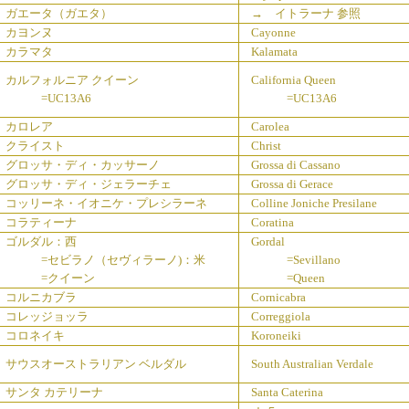
ガエータ（ガエタ）
→ イトラーナ 参照
カヨンヌ
Cayonne
カラマタ
Kalamata
カルフォルニア クイーン
California Queen
=UC13A6
=UC13A6
カロレア
Carolea
クライスト
Christ
グロッサ・ディ・カッサーノ
Grossa di Cassano
グロッサ・ディ・ジェラーチェ
Grossa di Gerace
コッリーネ・イオニケ・プレシラーネ
Colline Joniche Presilane
コラティーナ
Coratina
ゴルダル：西
Gordal
=セビラノ（セヴィラーノ)：米
=Sevillano
=クイーン
=Queen
コルニカブラ
Cornicabra
コレッジョッラ
Correggiola
コロネイキ
Koroneiki
サウスオーストラリアン ベルダル
South Australian Verdale
サンタ カテリーナ
Santa Caterina