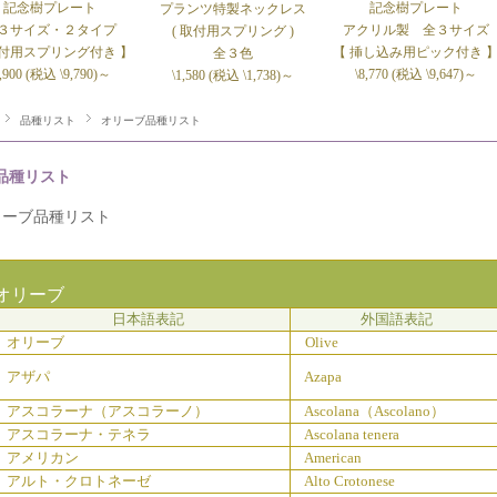
記念樹プレート
記念樹プレート
プランツ特製ネックレス
３サイズ・２タイプ
アクリル製 全３サイズ
( 取付用スプリング )
取付用スプリング付き 】
【 挿し込み用ピック付き 
全３色
8,900 (税込 \9,790)～
\8,770 (税込 \9,647)～
\1,580 (税込 \1,738)～
品種リスト
オリーブ品種リスト
品種リスト
リーブ品種リスト
リーブ
日本語表記
外国語表記
オリーブ
Olive
アザパ
Azapa
アスコラーナ（アスコラーノ）
Ascolana（Ascolano）
アスコラーナ・テネラ
Ascolana tenera
アメリカン
American
アルト・クロトネーゼ
Alto Crotonese