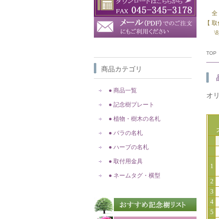
全
【 
\
TOP
商品カテゴリ
● 商品一覧
オ
● 記念樹プレート
● 植物・樹木の名札
オ
● バラの名札
● ハーブの名札
● 取付用金具
1
● ネームタグ・横型
2
3
4
5