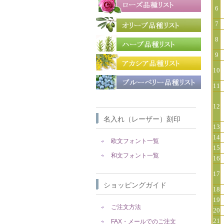
6
7
8
9
10
11
12
名入れ（レーザー）刻印
13
14
欧文フォント一覧
15
和文フォント一覧
16
17
ショッピングガイド
18
19
ご注文方法
20
21
FAX・メールでのご注文