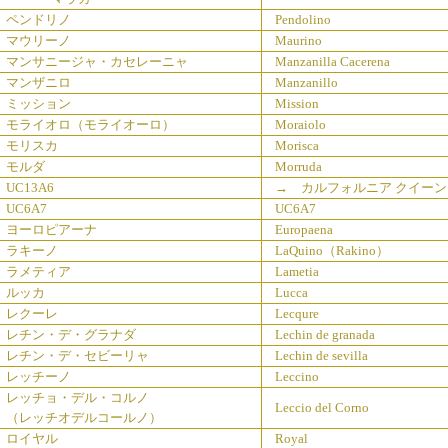
ペンドリノ
Pendolino
マウリーノ
Maurino
マンサニージャ・カセレーニャ
Manzanilla Cacerena
マンザニロ
Manzanillo
ミッション
Mission
モライオロ（モライオーロ）
Moraiolo
モリスカ
Morisca
モルダ
Morruda
UC13A6
→ カルフォルニア クイーン
UC6A7
UC6A7
ヨーロピアーナ
Europaena
ラキーノ
LaQuino（Rakino）
ラメティア
Lametia
ルッカ
Lucca
レクーレ
Lecqure
レチン・デ・グラナダ
Lechin de granada
レチン・デ・セビーリャ
Lechin de sevilla
レッチーノ
Leccino
レッチョ・デル・コルノ
Leccio del Corno
（レッチオデルコールノ）
ロイヤル
Royal