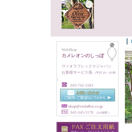
WebShop
カメレオンのしっぽ
ヴィオラフレックスジャパン
お客様サービス係
（平日 10～16 時
）
045-742-3283
shop@violaflex.co.jp
045-345-3178
（24 時間 ）