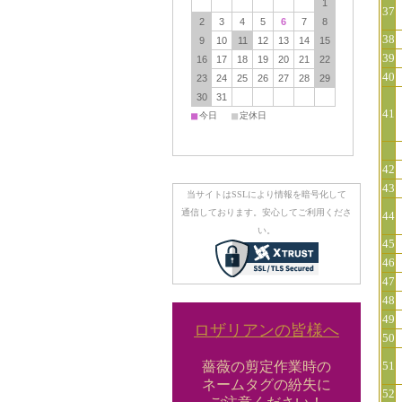
1
37
2
3
4
5
6
7
8
38
9
10
11
12
13
14
15
39
16
17
18
19
20
21
22
40
23
24
25
26
27
28
29
30
31
41
■
■
今日
定休日
42
43
当サイトはSSLにより情報を暗号化して
通信しております。安心してご利用くださ
44
い。
45
46
47
48
49
ロザリアンの皆様へ
50
薔薇の剪定作業時の
51
ネームタグの紛失に
52