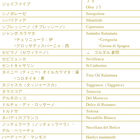
Ｊ ５
ジェイファイブ
Olea Ｊ5
シノポレーゼ
Sinopolese
シバリティデ
Sibaritide
シプレッシーノ（チプレッシーノ）
Cipressino
ジャンボ カラマタ
Jummbo Kalamata
=チェリニョーラ：伊
=Cerignola
=グロッサディスパーニャ：西
=Grossa di Spagna
セビラノ（セヴィラーノ）
→ ゴルダル 参照
セビリェンカ
Sevillenca
セントキャサリン
St Catherine
タイニー（ティニー）オイルカラマタ：濠
Tiny Oil Kalamata
=コロネイキ：希
タジャスカ（タッジャースカ）
Taggiasca（Taggasca）
タラスコア
Tarascoa
デルモロッコ
Del Morocco
ドルチェ・ディ・ロッサーノ
Dolce di Rossano
トルトサ
Tortosa
ネバディロブランコ
Nevadillo Blanco
ノッチェラーラ（ノッチェッラーラ）・
Nocellara del Belice
デル・ベリーチェ
ハーディーズ・マンモス
Hardys mammoth