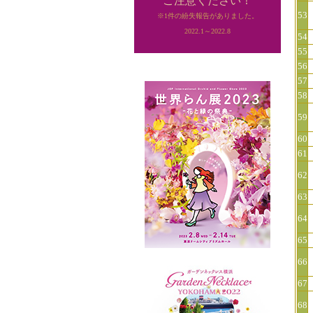
ご注意ください！
53
※1件の紛失報告がありました。
2022.1～2022.8
54
55
56
57
58
59
60
61
62
63
64
65
66
67
68