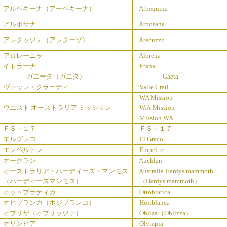
アルベキーナ（アーベキーナ）
Arbequina
アルボサナ
Arbosana
アレクッツォ（アレクーゾ）
Arecuzzo
アロレーニャ
Alorena
イトラーナ
Itrana
=ガエータ（ガエタ）
=Gaeta
ヴァッレ・クラーティ
Valle Crati
WA Mission
ウエスト オーストラリア ミッション
W.A.Mission
Mission WA
ＦＳ－１７
ＦＳ－１７
エルグレコ
El Greco
エンペルトレ
Empeltre
オークラン
Aucklan
オーストラリア・ハーディーズ・マンモス
Australia Hardys mammoth
（ハーディーズマンモス）
（Hardys mammoth）
オットブラティカ
Ottobratica
オヒブランカ（ホジブランコ）
Hojiblanca
オブリザ（オブリッツァ）
Obliza（Oblizza）
オリンピア
Olympia