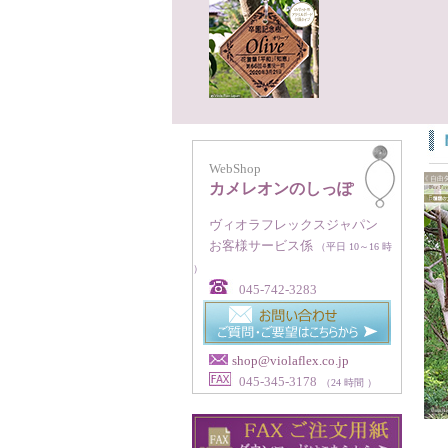
WebShop
カメレオンのしっぽ
ヴィオラフレックスジャパン
お客様サービス係
（平日 10～16 時
）
045-742-3283
shop@violaflex.co.jp
045-345-3178
（24 時間 ）