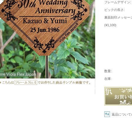
フレームデザイン:
ピックの長さ:
裏面刻印メッセージ
(¥1,100)
数量:
在庫:
返品について