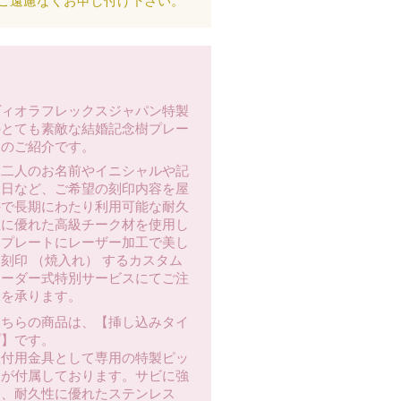
ご遠慮なくお申し付け下さい。
ヴィオラフレックスジャパン特製
のとても素敵な結婚記念樹プレー
トのご紹介です。
お二人のお名前やイニシャルや記
念日など、ご希望の刻印内容を屋
外で長期にわたり利用可能な耐久
性に優れた高級チーク材を使用し
たプレートにレーザー加工で美し
刻印 （焼入れ） するカスタム
オーダー式特別サービスにてご注
文を承ります。
こちらの商品は、【挿し込みタイ
プ】です。
取付用金具として専用の特製ピッ
クが付属しております。サビに強
く、耐久性に優れたステンレス