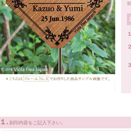
１
２
３
１.
刻印内容をご記入下さい。