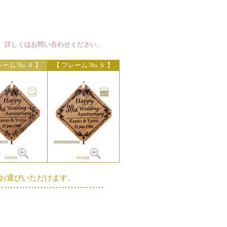
 詳しくはお問い合わせください。
ーム No.４ 】
【 フレーム No.５ 】
oom
zoom
お選びいただけます。