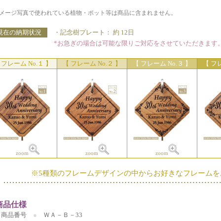
メージ写真で使われている植物・ポット等は商品に含まれません。
現在の納期状況
・記念樹プレート： 約 12日
*お急ぎの場合は可能な限りご対応をさせていただきます。
 フレーム No.１ 】
【 フレーム No.２ 】
【 フレーム No.３ 】
【 フレ
zoom
zoom
zoom
z
※5種類のフレームデザインの中からお好きなフレームを
商品仕様
商品番号
●
ＷＡ－Ｂ－33