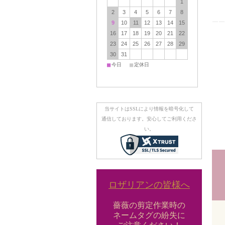
1
2
3
4
5
6
7
8
9
10
11
12
13
14
15
￣
16
17
18
19
20
21
22
23
24
25
26
27
28
29
30
31
■
■
今日
定休日
当サイトはSSLにより情報を暗号化して
通信しております。安心してご利用くださ
い。
ロザリアンの皆様へ
薔薇の剪定作業時の
ネームタグの紛失に