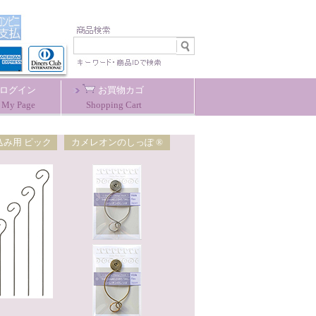
ログイン
お買物カゴ
My Page
Shopping Cart
込み用 ピック
カメレオンのしっぽ ®