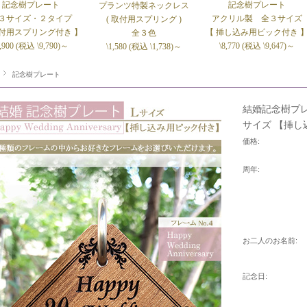
記念樹プレート
記念樹プレート
プランツ特製ネックレス
３サイズ・２タイプ
アクリル製 全３サイズ
( 取付用スプリング )
取付用スプリング付き 】
【 挿し込み用ピック付き 
全３色
8,900 (税込 \9,790)～
\8,770 (税込 \9,647)～
\1,580 (税込 \1,738)～
記念樹プレート
結婚記念樹プレート 
サイズ 【挿し
価格:
周年:
お二人のお名前:
記念日: