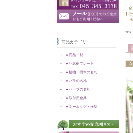
全
【 
\
TOP
商品カテゴリ
● 商品一覧
● 記念樹プレート
● 植物・樹木の名札
● バラの名札
● ハーブの名札
● 取付用金具
● ネームタグ・横型