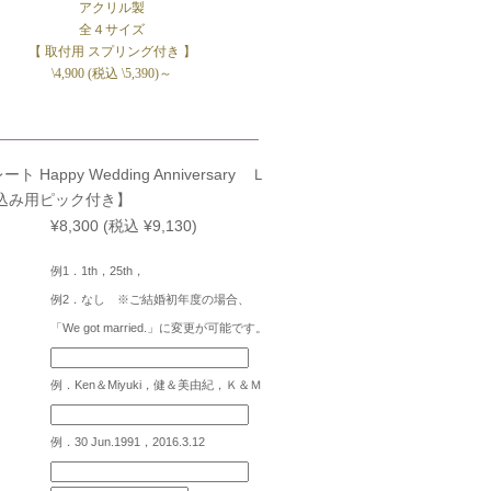
アクリル製
全４サイズ
】
【 取付用 スプリング付き 】
\4,900 (税込 \5,390)～
Happy Wedding Anniversary Ｌ
込み用ピック付き】
¥8,300
(税込 ¥9,130)
例1．1th，25th，
例2．なし ※ご結婚初年度の場合、
「We got married.」に変更が可能です。
例．Ken＆Miyuki，健＆美由紀，Ｋ＆Ｍ
例．30 Jun.1991，2016.3.12