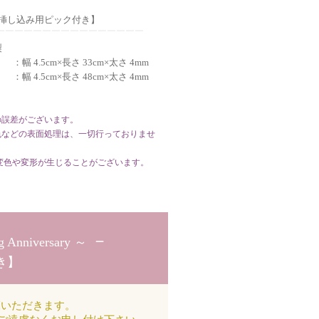
イズ 【挿し込み用ピック付き】
￣￣￣￣￣￣￣￣￣￣￣￣￣￣￣￣￣
製
：幅 4.5cm×長さ 33cm×太さ 4mm
：幅 4.5cm×長さ 48cm×太さ 4mm
の誤差がございます。
色などの表面処理は、一切行っておりませ
色や変形が生じることがございます。
－
 Anniversary ～
き】
覧いただきます。