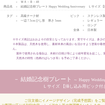
●
ＷＡ－Ｂ－48
商品名
●
結婚記念樹プレート Happy Wedding Anniversary Ｌサ
￣￣￣￣￣￣￣￣￣￣￣￣￣￣￣￣￣￣￣￣￣￣￣￣￣￣￣￣￣￣￣￣￣￣
タグ
●
高級チーク材
ピック
●
ステンレス
●
一辺 7.5cm ひし形 厚さ 5mm
●
レギュラー
●
●
ロング
全体
●
日本製
※サイズ表記はおおよその目安となっております。実寸サイズは、多少
※本製品は、天然木を使用し、素材本来の風合いを活かすよう塗装や着
ん。
屋外で使用される場合は、木材の日焼け等により経年変化を起こし、変
天然木の特性（色柄のばらつき等）を予めご了承ください。
－ 結婚記念樹プレート
～ Happy Wedding
Ｌサイズ 【挿し込み用ピック付
ご注文後にイメージデザイン（完成予想図）をご