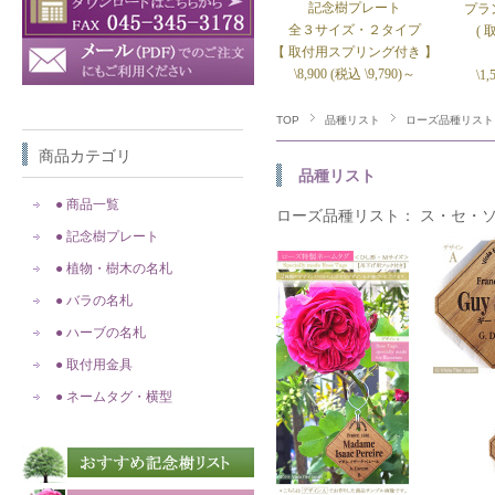
記念樹プレート
プラ
全３サイズ・２タイプ
(
【 取付用スプリング付き 】
\8,900 (税込 \9,790)～
\1
TOP
品種リスト
ローズ品種リスト
商品カテゴリ
品種リスト
● 商品一覧
ローズ品種リスト： ス・セ・
● 記念樹プレート
● 植物・樹木の名札
● バラの名札
● ハーブの名札
● 取付用金具
● ネームタグ・横型