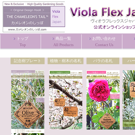
トップ
商品一覧
お問い合わせ
Top
All Products
Contact Us
記念樹プレート
植物・樹木の名札
バラの名札
ハ