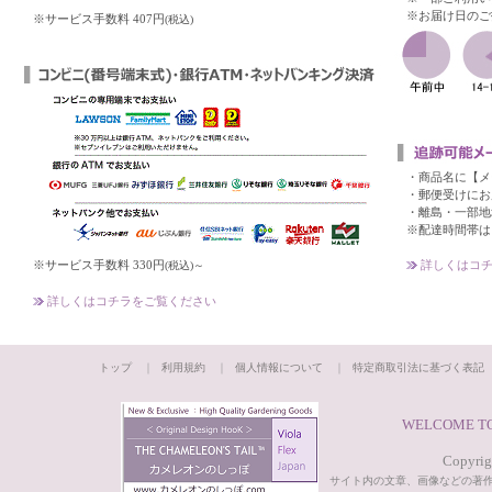
※お届け日のご
※サービス手数料 407円
(税込)
・商品名に【メ
・郵便受けにお
・離島・一部地
※配達時間帯は
※サービス手数料 330円
詳しくはコチ
(税込)～
詳しくはコチラをご覧ください
トップ
｜
利用規約
｜
個人情報について
｜
特定商取引法に基づく表記
WELCOME TO
Copyrigh
サイト内の文章、画像などの著