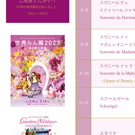
ご注意ください！
スヴニール デュ
※1件の紛失報告がありました。
ス-8
ドクトゥール ジャ
2022.1～2022.8
Souvenir du Docteur
スヴニール ドゥ
ス-9
マダム レオニー ビ
Souvenir de Madame L
スヴニール ドゥ ラ
ス-10
Souvenir de la Malm
（Queen of Beauty an
スクールガール
ス-11
Schoolgirl
スタリナ