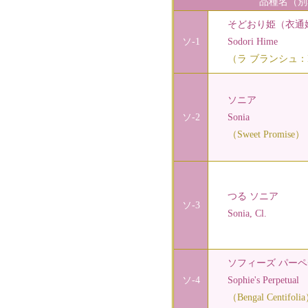
品種名（別
そどおり姫（衣通
ソ-1
Sodori Hime
（ラ ブランシュ：La B
ソニア
ソ-2
Sonia
（Sweet Promise）
つる ソニア
ソ-3
Sonia, Cl.
ソフィーズ パーペ
ソ-4
Sophie's Perpetual
（Bengal Centifoli