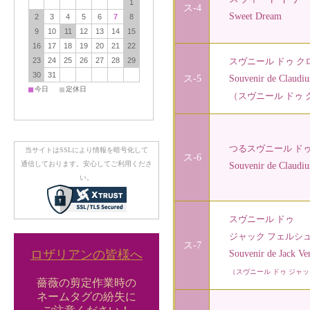
1
ス-4
Sweet Dream
2
3
4
5
6
7
8
9
10
11
12
13
14
15
16
17
18
19
20
21
22
23
24
25
26
27
28
29
スヴニール ドゥ ク
30
31
ス-5
Souvenir de Claudius
■
■
今日
定休日
（スヴニール ドゥ 
つるスヴニール ド
当サイトはSSLにより情報を暗号化して
ス-6
通信しております。安心してご利用くださ
Souvenir de Claudius 
い。
スヴニール ドゥ
ジャック フェルシ
ス-7
ロザリアンの皆様へ
Souvenir de Jack Ver
（スヴニール ドゥ ジャッ
薔薇の剪定作業時の
ネームタグの紛失に