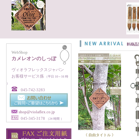
WebShop
カメレオンのしっぽ
ヴィオラフレックスジャパン
お客様サービス係
（平日 10～16 時
）
045-742-3283
shop@violaflex.co.jp
045-345-3178
（24 時間 ）
《 自由タイトル 》