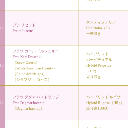
ケンティフォリア
プチ リセット
12
Centifolia（C）
Petite Lisette
一季咲き
フラウ カール ドルシュキー
ハイブリッド
Frau Karl Druschki
パーペチュアル
（Snow Queen）
13
Hybrid Perpetual
（White American Beauty）
（HP）
（Reine des Neiges）
返り咲き
（シラフジ ： 白不二）
フラウ ダグマ ハストラップ
ハイブリッド ルゴサ
14
Frau Dagmar hastrup
Hybrid Rugosa（HRg）
（Dagmar hastrup）
繰り返し咲き