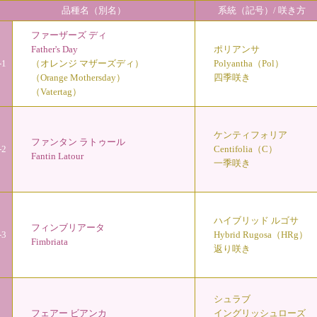
品種名（別名）
系統（記号）/ 咲き方
ファーザーズ ディ
Father's Day
ポリアンサ
-1
（オレンジ マザーズディ）
Polyantha（Pol）
（Orange Mothersday）
四季咲き
（Vatertag）
ケンティフォリア
ファンタン ラトゥール
-2
Centifolia（C）
Fantin Latour
一季咲き
ハイブリッド ルゴサ
フィンブリアータ
-3
Hybrid Rugosa（HRg）
Fimbriata
返り咲き
シュラブ
フェアー ビアンカ
イングリッシュローズ