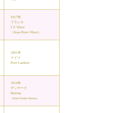
1817年
フランス
J. P. Vibert
（Jean-Pierre Vibert）
1901年
ドイツ
Peter Lambert
1914年
デンマーク
Hastrup
（Knud Julianus Hastrup）