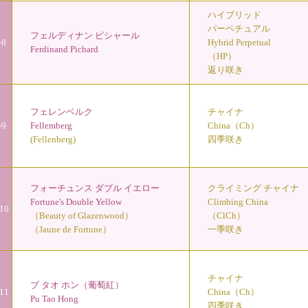
ハイブリッド
パーペチュアル
フェルディナン ピシャール
-8
Hybrid Perpetual
Ferdinand Pichard
（HP）
返り咲き
フェレンベルク
チャイナ
-9
Fellemberg
China（Ch）
(Fellenberg)
四季咲き
フォーチュンス ダブル イエロー
クライミング チャイナ
Fortune's Double Yellow
Climbing China
10
（Beauty of Glazenwood）
（ClCh）
（Jaune de Fortune）
一季咲き
チャイナ
プ タオ ホン（葡萄紅）
11
China（Ch）
Pu Tao Hong
四季咲き