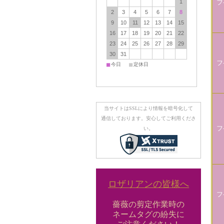
1
フ
2
3
4
5
6
7
8
9
10
11
12
13
14
15
16
17
18
19
20
21
22
23
24
25
26
27
28
29
30
31
フ
■
■
今日
定休日
当サイトはSSLにより情報を暗号化して
通信しております。安心してご利用くださ
フ
い。
ロザリアンの皆様へ
フ
薔薇の剪定作業時の
ネームタグの紛失に