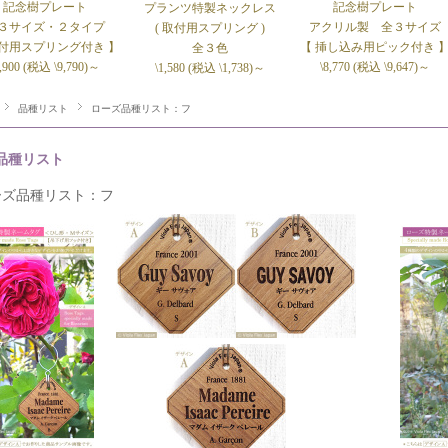
記念樹プレート
記念樹プレート
プランツ特製ネックレス
３サイズ・２タイプ
アクリル製 全３サイズ
( 取付用スプリング )
取付用スプリング付き 】
【 挿し込み用ピック付き 
全３色
8,900 (税込 \9,790)～
\8,770 (税込 \9,647)～
\1,580 (税込 \1,738)～
品種リスト
ローズ品種リスト：フ
品種リスト
ーズ品種リスト：フ