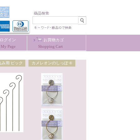
ログイン
お買物カゴ
My Page
Shopping Cart
込み用 ピック
カメレオンのしっぽ ®