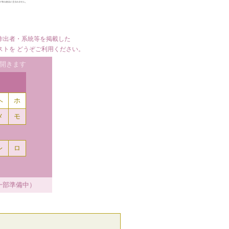
作出者・系統等を掲載した
ストを どうぞご利用ください。
開きます
ヘ
ホ
メ
モ
レ
ロ
一部準備中）