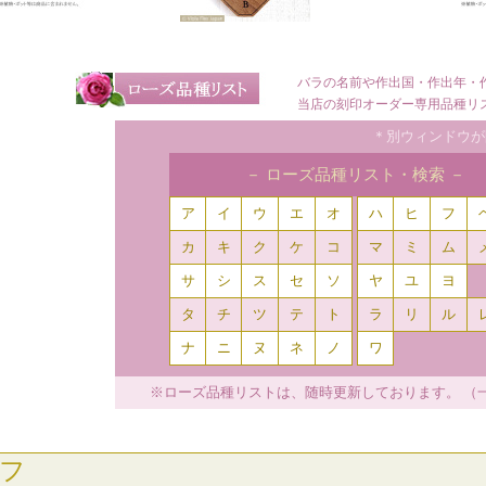
バラの名前や作出国・作出年・
当店の刻印オーダー専用品種リ
＊別ウィンドウが
－ ローズ品種リスト・検索 －
ア
イ
ウ
エ
オ
ハ
ヒ
フ
カ
キ
ク
ケ
コ
マ
ミ
ム
サ
シ
ス
セ
ソ
ヤ
ユ
ヨ
タ
チ
ツ
テ
ト
ラ
リ
ル
ナ
ニ
ヌ
ネ
ノ
ワ
※ローズ品種リストは、随時更新しております。 （
フ