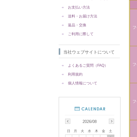
お支払い方法
送料・お届け方法
返品・交換
フ
ご利用に際して
当社ウェブサイトについて
フ
よくあるご質問（FAQ）
利用規約
個人情報について
フ
2026/08
日
月
火
水
木
金
土