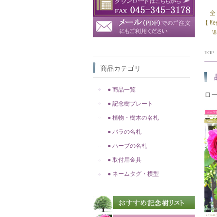
全
【 
\
TOP
商品カテゴリ
● 商品一覧
ロ
● 記念樹プレート
● 植物・樹木の名札
● バラの名札
● ハーブの名札
● 取付用金具
● ネームタグ・横型