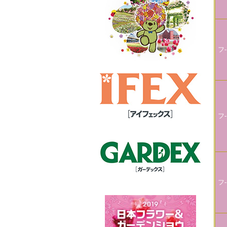
フ-
フ-
フ-