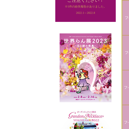
ご注意ください！
※1件の紛失報告がありました。
2022.1～2022.8
フ
フ
フ-
フ-