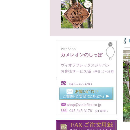
WebShop
カメレオンのしっぽ
ヴィオラフレックスジャパン
お客様サービス係
（平日 10～16 時
）
045-742-3283
shop@violaflex.co.jp
045-345-3178
（24 時間 ）