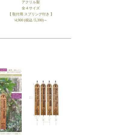
アクリル製
全４サイズ
】
【 取付用 スプリング付き 】
\4,900 (税込 \5,390)～