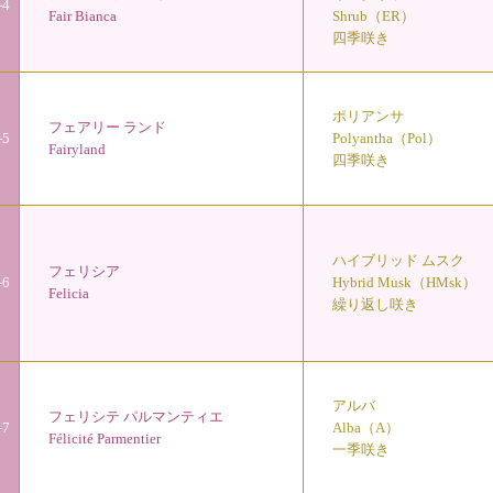
-4
Fair Bianca
Shrub（ER）
四季咲き
ポリアンサ
フェアリー ランド
-5
Polyantha（Pol）
Fairyland
四季咲き
ハイブリッド ムスク
フェリシア
-6
Hybrid Musk（HMsk）
Felicia
繰り返し咲き
アルバ
フェリシテ パルマンティエ
-7
Alba（A）
Félicité Parmentier
一季咲き